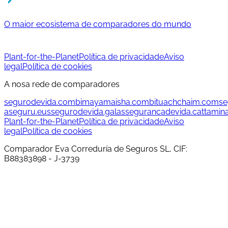
O maior ecosistema de comparadores do mundo
Plant-for-the-Planet
Política de privacidade
Aviso
legal
Política de cookies
A nosa rede de comparadores
segurodevida.com
bimayamaisha.com
bituachchaim.com
se
aseguru.eus
segurodevida.gal
assegurancadevida.cat
tamin
Plant-for-the-Planet
Política de privacidade
Aviso
legal
Política de cookies
Comparador Eva Correduría de Seguros SL, CIF:
B88383898 - J-3739