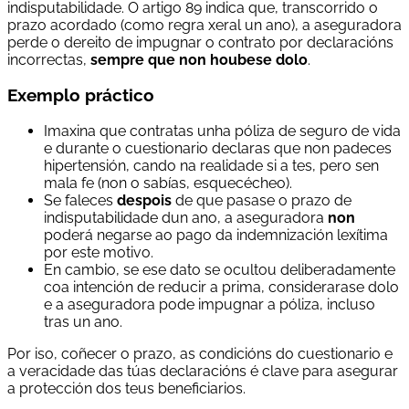
indisputabilidade. O artigo 89 indica que, transcorrido o
prazo acordado (como regra xeral un ano), a aseguradora
perde o dereito de impugnar o contrato por declaracións
incorrectas,
sempre que non houbese dolo
.
Exemplo práctico
Imaxina que contratas unha póliza de seguro de vida
e durante o cuestionario declaras que non padeces
hipertensión, cando na realidade si a tes, pero sen
mala fe (non o sabías, esquecécheo).
Se faleces
despois
de que pasase o prazo de
indisputabilidade dun ano, a aseguradora
non
poderá negarse ao pago da indemnización lexítima
por este motivo.
En cambio, se ese dato se ocultou deliberadamente
coa intención de reducir a prima, considerarase dolo
e a aseguradora pode impugnar a póliza, incluso
tras un ano.
Por iso, coñecer o prazo, as condicións do cuestionario e
a veracidade das túas declaracións é clave para asegurar
a protección dos teus beneficiarios.