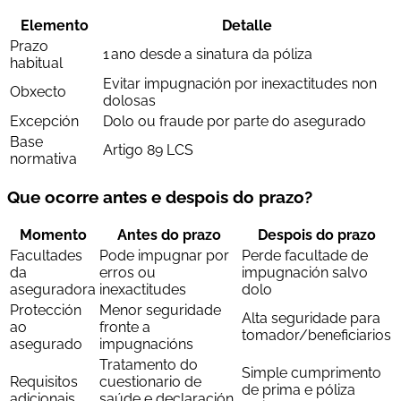
Elemento
Detalle
Prazo
1 ano desde a sinatura da póliza
habitual
Evitar impugnación por inexactitudes non
Obxecto
dolosas
Excepción
Dolo ou fraude por parte do asegurado
Base
Artigo 89 LCS
normativa
Que ocorre antes e despois do prazo?
Momento
Antes do prazo
Despois do prazo
Facultades
Pode impugnar por
Perde facultade de
da
erros ou
impugnación salvo
aseguradora
inexactitudes
dolo
Protección
Menor seguridade
Alta seguridade para
ao
fronte a
tomador/beneficiarios
asegurado
impugnacións
Tratamento do
Simple cumprimento
Requisitos
cuestionario de
de prima e póliza
adicionais
saúde e declaración