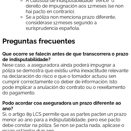
A cláusula de indisputabilidade “vence” o
dereito de impugnación aos 12 meses (se non
hai pacto en contrario).
Se a póliza non menciona prazo diferente,
considérase 12 meses segundo a
xurisprudencia española.
Preguntas frecuentes
Que ocorre se falecín antes de que transcorrera o prazo
de indisputabilidade?
Nese caso, a aseguradora aínda poderá impugnar a
póliza se demostra que existiu unha inexactitude relevante
na declaración do risco e que o tomador actuou sen
cumprir correctamente co deber de información. Isto
pode implicar a anulación do contrato ou o rexeitamento
do pagamento.
Podo acordar coa aseguradora un prazo diferente ao
ano?
Si, o artigo 89 LCS permite que as partes pacten un prazo
menor ao ano para a indisputabilidade, pero ese pacto
debe constar na póliza. Se non se pacta nada, aplícase o
prazo estándar dun ano.