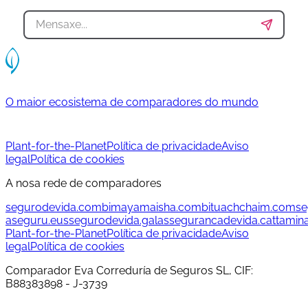
O maior ecosistema de comparadores do mundo
Plant-for-the-Planet
Política de privacidade
Aviso
legal
Política de cookies
A nosa rede de comparadores
segurodevida.com
bimayamaisha.com
bituachchaim.com
se
aseguru.eus
segurodevida.gal
assegurancadevida.cat
tamin
Plant-for-the-Planet
Política de privacidade
Aviso
legal
Política de cookies
Comparador Eva Correduría de Seguros SL, CIF:
B88383898 - J-3739