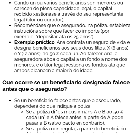
Cando un ou varios beneficiarios son menores ou
carecen de plena capacidade legal, o capital
recibido xestionase a través do seu representante
legal (titor ou curador).
Recoméndase que o asegurado, na póliza, estableza
instrucións sobre que facer co importe (por
exemplo: “depositar ata os 25 anos”).
Exemplo práctico
: Ana contrata un seguro de vida e
designa beneficiarios aos seus dous fillos, X (8 anos)
e Y (12 anos), ao 50 % cada un. Ao falecer Ana, a
aseguradora aboa o capital a un fondo a nome dos
menores, e o titor legal xestiona os fondos ata que
ambos alcancen a maioría de idade.
Que ocorre se un beneficiario designado falece
antes que o asegurado?
Se un beneficiario falece antes que o asegurado,
dependerá do que indique a póliza:
Se a póliza di “os meus irmáns A e B ao 50 %
cada un” e A falece antes, a parte de A pode
pasar a B (salvo pacto en contrario).
Se a póliza non regula, a parte do beneficiario