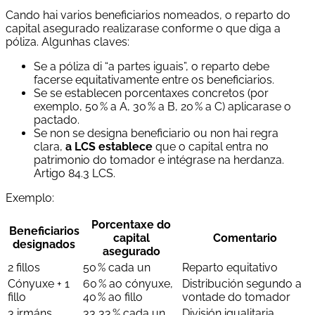
Cando hai varios beneficiarios nomeados, o reparto do
capital asegurado realizarase conforme o que diga a
póliza. Algunhas claves:
Se a póliza di “a partes iguais”, o reparto debe
facerse equitativamente entre os beneficiarios.
Se se establecen porcentaxes concretos (por
exemplo, 50 % a A, 30 % a B, 20 % a C) aplicarase o
pactado.
Se non se designa beneficiario ou non hai regra
clara,
a LCS establece
que o capital entra no
patrimonio do tomador e intégrase na herdanza.
Artigo 84.3 LCS.
Exemplo:
Porcentaxe do
Beneficiarios
capital
Comentario
designados
asegurado
2 fillos
50 % cada un
Reparto equitativo
Cónyuxe + 1
60 % ao cónyuxe,
Distribución segundo a
fillo
40 % ao fillo
vontade do tomador
3 irmáns
33,33 % cada un
División igualitaria