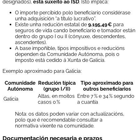
designados),
está suxeito ao ISD
. Isto implica:
O importe percibido polo beneficiario considérase
unha adquisición “a título lucrativo”.
Existe unha redución estatal de
9.195,49 €
para
seguros de vida cando beneficiario e tomador están
dentro do grupo I ou II (cónyuxe, descendentes,
ascendentes).
A base impoñible, tipos impositivos e reducións
dependen da Comunidade Autónoma, pois o
imposto está cedido á Xunta de Galicia.
Exemplo aproximado para Galicia:
Comunidade
Redución típica
Tipo aproximado para
Autónoma
(grupo I/II)
outros beneficiarios
Altas, en moitos
Entre 7 % e 34 % segundo
Galicia
casos 0 %
a cuantía
Nota: os datos poden variar con actualizacións,
polo que é recomendable consultar a
normativa vixente na comunidade.
Documentación necesaria e prazos