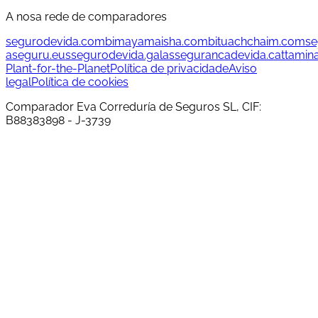
A nosa rede de comparadores
segurodevida.com
bimayamaisha.com
bituachchaim.com
se
aseguru.eus
segurodevida.gal
assegurancadevida.cat
tamin
Plant-for-the-Planet
Política de privacidade
Aviso
legal
Política de cookies
Comparador Eva Correduría de Seguros SL, CIF:
B88383898 - J-3739