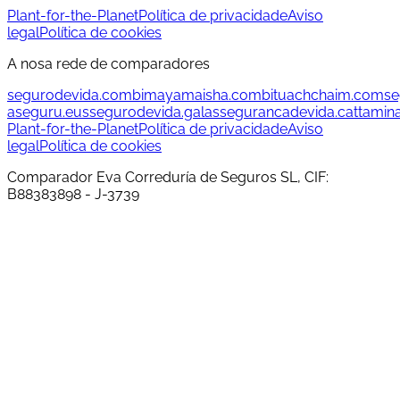
Plant-for-the-Planet
Política de privacidade
Aviso
legal
Política de cookies
A nosa rede de comparadores
segurodevida.com
bimayamaisha.com
bituachchaim.com
se
aseguru.eus
segurodevida.gal
assegurancadevida.cat
tamin
Plant-for-the-Planet
Política de privacidade
Aviso
legal
Política de cookies
Comparador Eva Correduría de Seguros SL, CIF:
B88383898 - J-3739