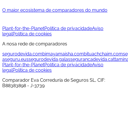
O maior ecosistema de comparadores do mundo
Plant-for-the-Planet
Política de privacidade
Aviso
legal
Política de cookies
A nosa rede de comparadores
segurodevida.com
bimayamaisha.com
bituachchaim.com
se
aseguru.eus
segurodevida.gal
assegurancadevida.cat
tamin
Plant-for-the-Planet
Política de privacidade
Aviso
legal
Política de cookies
Comparador Eva Correduría de Seguros SL, CIF:
B88383898 - J-3739