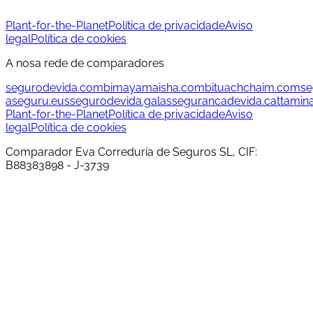
Plant-for-the-Planet
Política de privacidade
Aviso
legal
Política de cookies
A nosa rede de comparadores
segurodevida.com
bimayamaisha.com
bituachchaim.com
se
aseguru.eus
segurodevida.gal
assegurancadevida.cat
tamin
Plant-for-the-Planet
Política de privacidade
Aviso
legal
Política de cookies
Comparador Eva Correduría de Seguros SL, CIF:
B88383898 - J-3739